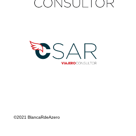
©2021 BlancaRdeAzero