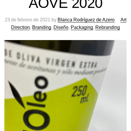
AOVE 2020
23 de febrero de 2021
by
Blanca Rodríguez de Azero
Art
Direction
,
Branding
,
Diseño
,
Packaging
,
Rebranding