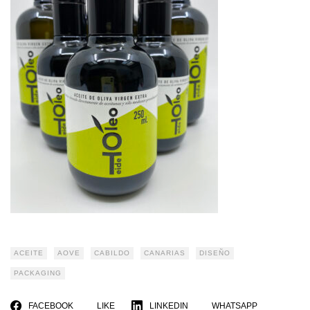
ACEITE
AOVE
CABILDO
CANARIAS
DISEÑO
PACKAGING
FACEBOOK
LINKEDIN
LIKE
WHATSAPP